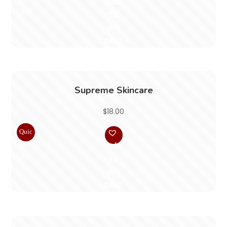
Add
Vie
to
w
Wis
hlist
Supreme Skincare
$
18.00
Quic
k
Add
Vie
to
w
Wis
hlist