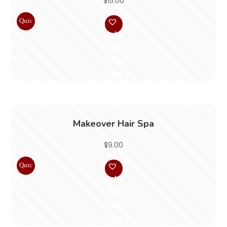
$
15.00
Quic
k
Add
Vie
to
w
Wis
hlist
Makeover Hair Spa
$
9.00
Quic
k
Add
Vie
to
w
Wis
hlist