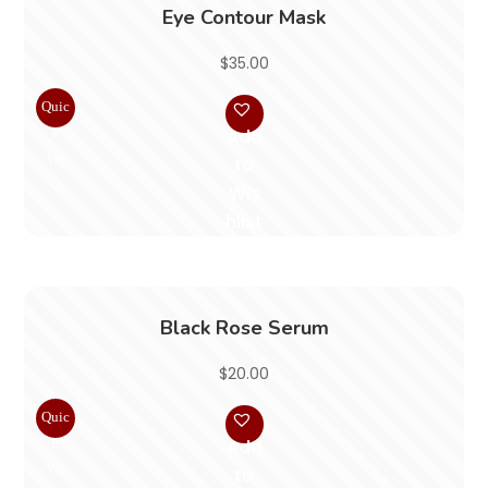
Eye Contour Mask
$
35.00
Quic
k
Add
Vie
to
w
Wis
hlist
Black Rose Serum
$
20.00
Quic
k
Add
Vie
to