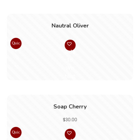
Nautral Oliver
Quic
k
Add
Vie
to
w
Wis
hlist
Soap Cherry
$
30.00
Quic
k