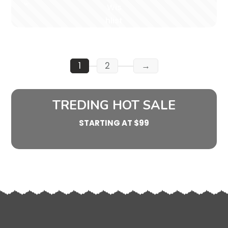
w
Wis
hlist
1
2
→
TREDING HOT SALE
STARTING AT $99