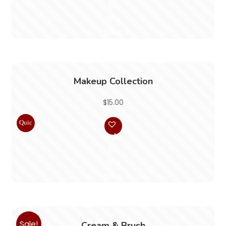
Vie
to
w
Wis
hlist
Makeup Collection
$
15.00
Quic
k
Add
Vie
to
w
Wis
hlist
Sale!
Cream & Brush