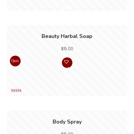
hlist
Beauty Harbal Soap
$
15.00
Quic
k
Add
Vie
to
w
Wis
hlist
Rated
3.00
out of 5
Body Spray